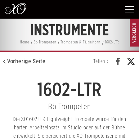
VERGLEICH
INSTRUMENTE
Home
Bb Trompeten
Trompeten & Flügelhorn
1602-LTR
Vorherige Seite
Teilen：
1602-LTR
Bb Trompeten
Die XO1602LTR Lightweight Trompete wurde für den
harten Arbeitseinsatz im Studio oder auf der Bühne
entwickelt. Sie bereichert die XO Trompetenserie mit