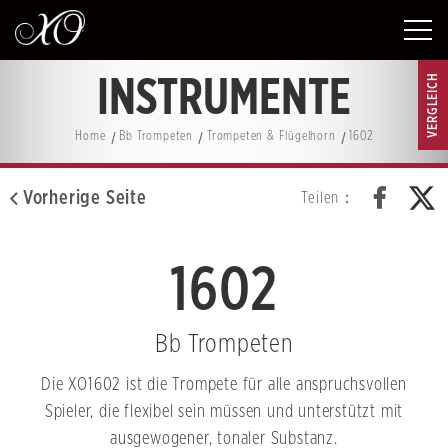
VERGLEICH
INSTRUMENTE
Home
Bb Trompeten
Trompeten & Flügelhorn
1602
Vorherige Seite
Teilen：
1602
Bb Trompeten
Die XO1602 ist die Trompete für alle anspruchsvollen
Spieler, die flexibel sein müssen und unterstützt mit
ausgewogener, tonaler Substanz.